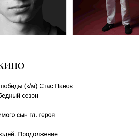
 КИНО
 победы (к/м) Стас Панов
бедный сезон
мого сын гл. героя
людей. Продолжение