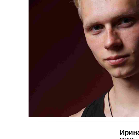
Ирин
агент