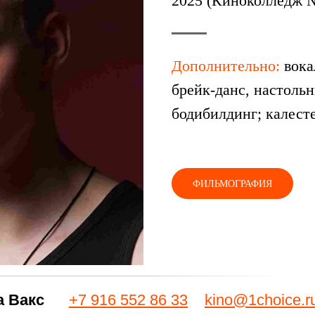
2025 (Киноколледж 
Дополнительно:
вока
брейк-данс, настоль
бодибилдинг; калесте
ФИЛЬМОГРАФИЯ
а Вакс
+7 916 552 86 33
kino@1choice.r