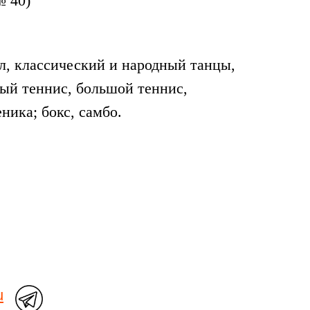
№ 40)
л, классический и народный танцы,
ный теннис, большой теннис,
ника; бокс, самбо.
u