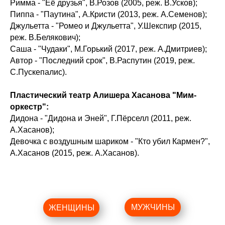
Римма - "Её друзья", В.Розов (2005, реж. В.Усков);
Пиппа - "Паутина", А.Кристи (2013, реж. А.Семенов);
Джульетта - "Ромео и Джульетта", У.Шекспир (2015,
реж. В.Белякович);
Саша - "Чудаки", М.Горький (2017, реж. А.Дмитриев);
Автор - "Последний срок", В.Распутин (2019, реж.
С.Пускепалис).
Пластический театр Алишера Хасанова "Мим-
оркестр":
Дидона - "Дидона и Эней", Г.Пёрселл (2011, реж.
А.Хасанов);
Девочка с воздушным шариком - "Кто убил Кармен?",
А.Хасанов (2015, реж. А.Хасанов).
МУЖЧИНЫ
ЖЕНЩИНЫ