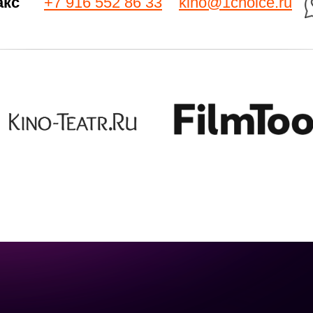
акс
+7 916 552 86 33
kino@1choice.ru