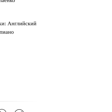
лаенко
ки: Английский
пиано