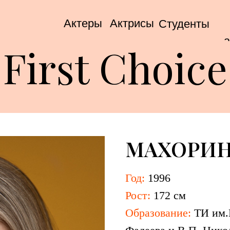
Актеры
Актрисы
Студенты
а
First Choice
МАХОРИН
Год:
1996
Рост:
172 см
Образование:
Т
И им.