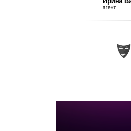
Ирина В
агент