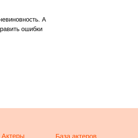
невиновность. А
править ошибки
Актеры
База актеров