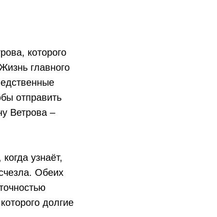
рова, которого
 Жизнь главного
следственные
обы отправить
ну Ветрова –
когда узнаёт,
исчезла. Обеих
 точностью
 которого долгие