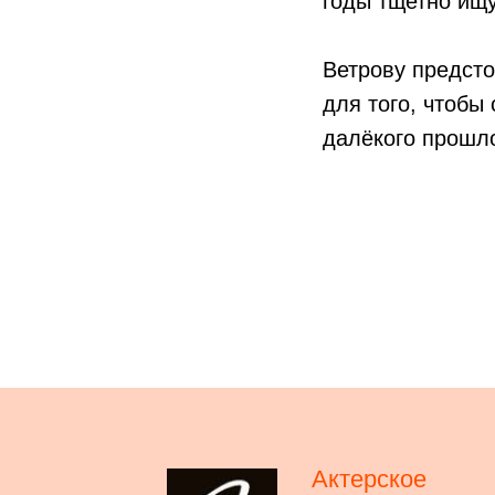
годы тщетно ищу
Ветрову предсто
для того, чтобы
далёкого прошло
Актерское