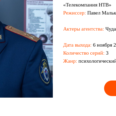
«Телекомпания НТВ»
Режиссер:
Павел Мальк
Актеры агентства:
Чуда
Дата выхода:
6 ноября 
Количество серий:
3
Жанр:
психологический