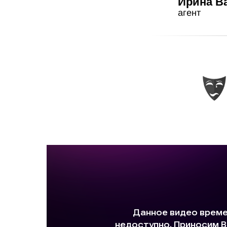
Ирина В
агент