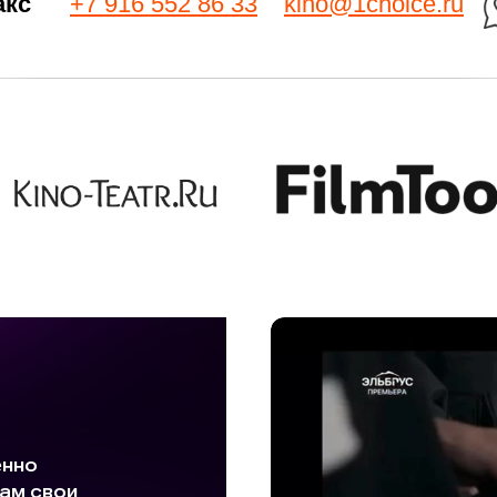
акс
+7 916 552 86 33
kino@1choice.ru