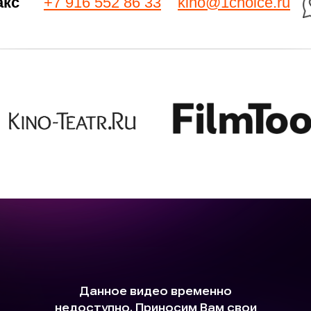
акс
+7 916 552 86 33
kino@1choice.ru