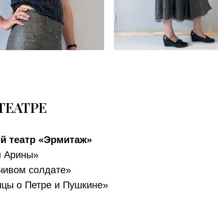
ТЕАТРЕ
й театр «Эрмитаж»
и Арины»
дчивом солдате»
ицы о Петре и Пушкине»