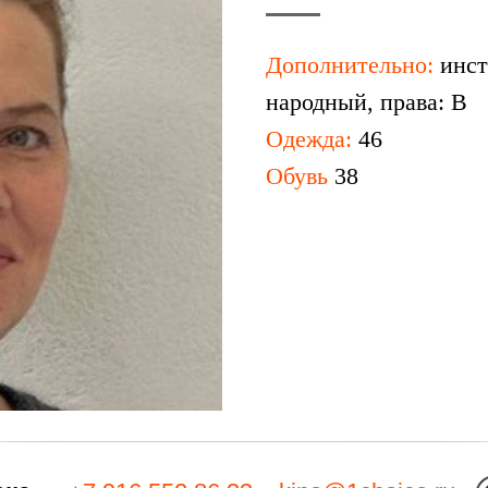
Дополнительно:
инст
народный, права: B
Одежда:
46
Обувь
38