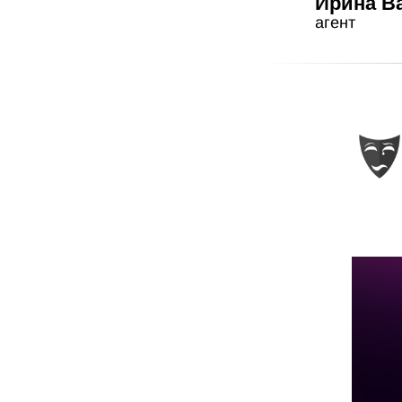
Ирина В
агент