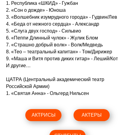
1. Республика «ШКИД» - Гужбан
2. «Сон о дожде» - Юноша
3. «Волшебник изумрудного города» - Гудвин/Лев
4. «Беда от нежного сердца» - Александр
5. «Слуга двух господ» - Сильвио
6. «Пеппи Длинный чулок» - Жулик Блом
7. «Страшно добрый волк» - Волк/Медведь
8. «Тео – театральный капитан» - Том/Дирижер
9. «Маша и Витя против диких гитар» - Леший/Кот
И другие…
ЦАТРА (Центральный академический театр
Российской Армии)
1. «Святая Анна» - Ольгерд Нильсен
АКТРИСЫ
АКТЕРЫ